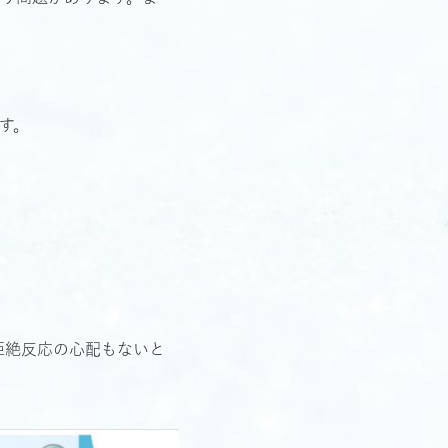
す。
。
拒絶反応の心配もないと