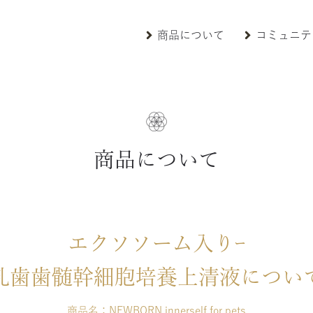
商品について
コミュニテ
商品について
エクソソーム入りｰ
乳歯歯髄幹細胞培養上清液につい
商品名：NEWBORN innerself for pets