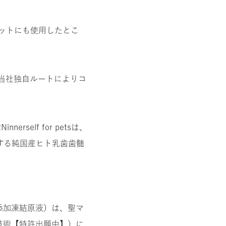
ットにも使用したとこ
当社独自ルートによりコ
elf for petsは、
する純国産ヒト乳歯歯髄
。
％無添加凍結原液）は、聖マ
技術【特許出願中】）に