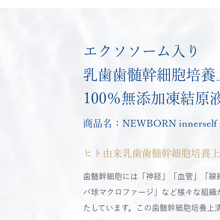
エクソソーム入り
乳歯歯髄幹細胞培養
100％無添加凍結原
商品名：NEWBORN innerself fo
ヒト由来乳歯歯髄幹細胞培養
歯髄幹細胞には「神経」「血管」「線
パ球マクロファージ」など様々な組織
たしています。この歯髄幹細胞培養上