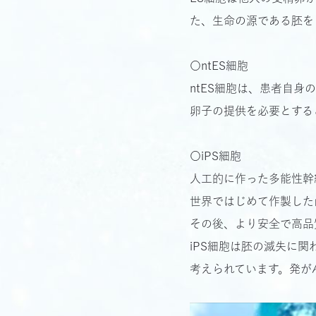
た、生命の源である胚を
〇ntES細胞
ntES細胞は、患者自
卵子の提供を必要とする
〇iPS細胞
人工的に作った多能性幹
世界ではじめて作製した
その後、より安全で高品
iPS細胞は胚の滅失に
考えられています。発が