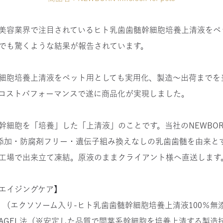
美容業界で注目されているヒト乳歯歯髄幹細胞培養上清液をペ
でも驚くような結果が報告されています。
細胞培養上清液をペット用としても実用化、製造～出荷までを
コストパフォーマンスで遂に商品化が実現しました。
胞を「培養」した「上清液」のことです。当社のNEWBORNinners
無添加・防腐剤フリー・遺伝子組み換えなしの乳歯歯髄を由来と
工場で出来立て凍結。原液のままクライアント様へ直送します
エイジングケア】
rself」（エクソソーム入り-ヒト乳歯歯髄幹細胞培養上清液100
AGEL法（※安定した品質で間葉系幹細胞を培養上清する製造